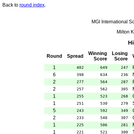
Back to
round index
.
MGI International S
Milton 
H
Winning
Losing
Round
Spread
Score
Score
1
402
649
247
6
398
634
236
2
277
564
287
2
257
562
305
1
255
523
268
1
251
530
279
5
243
592
349
2
233
540
307
1
225
506
281
1
221
521
300