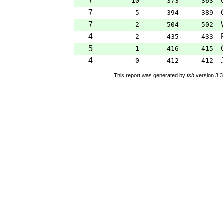
7
10
373
363
7
5
394
389
7
2
504
502
4
2
435
433
5
1
416
415
4
0
412
412
This report was generated by
tsh
version 3.3